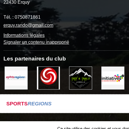
22430
Erquy
Tél. :
0750871861
erquy.rando@gmail.com
Informations légales
Signaler un contenu inapproprié
Les partenaires du club
SPORTS
REGIONS
Ce site utilise des cookies et vous do