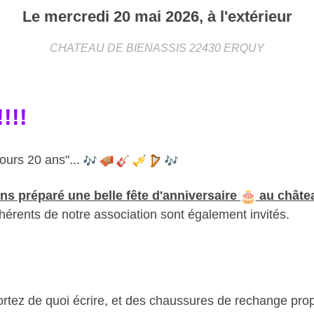
Le
mercredi
20
mai
2026
, à l'extérieur
CHATEAU DE BIENASSIS
22430
ERQUY
!
!
!!
jours 20 ans"...
s préparé une belle fête d'anniversaire
au châte
hérents de notre association sont également invités.
portez de quoi écrire, et des chaussures de rechange prop